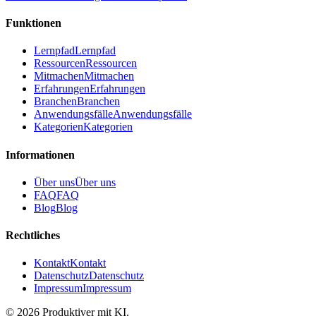
Funktionen
Lernpfad
Lernpfad
Ressourcen
Ressourcen
Mitmachen
Mitmachen
Erfahrungen
Erfahrungen
Branchen
Branchen
Anwendungsfälle
Anwendungsfälle
Kategorien
Kategorien
Informationen
Über uns
Über uns
FAQ
FAQ
Blog
Blog
Rechtliches
Kontakt
Kontakt
Datenschutz
Datenschutz
Impressum
Impressum
©
2026
Produktiver mit KI
.