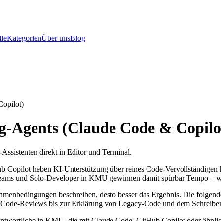
le
Kategorien
Über uns
Blog
opilot)
g-Agents (Claude Code & Copilo
ssistenten direkt in Editor und Terminal.
Copilot heben KI-Unterstützung über reines Code-Vervollständigen hin
teams und Solo-Developer in KMU gewinnen damit spürbar Tempo – wen
Rahmenbedingungen beschreiben, desto besser das Ergebnis. Die folgen
 Code-Reviews bis zur Erklärung von Legacy-Code und dem Schreiben
ntwortliche in KMU, die mit Claude Code, GitHub Copilot oder ähnlich