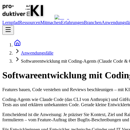
Lernpfad
Ressourcen
Mitmachen
Erfahrungen
Branchen
Anwendungsfäl
Anwendungsfälle
Softwareentwicklung mit Coding-Agents (Claude Code & C
Softwareentwicklung mit Codin
Features bauen, Code verstehen und Reviews beschleunigen – mit KI-A
Coding-Agents wie Claude Code (das CLI von Anthropic) und GitHub 
Tests aus und erklären unbekannten Code. Gerade kleine Entwickler
Entscheidend ist die Anweisung: Je präziser Sie Kontext, Ziel und 
formulieren – vom Feature-Auftrag über Bugfix-Beschreibungen und
Für Entwicklerinnen und Entwickler, technische Gründer und IT-Vera