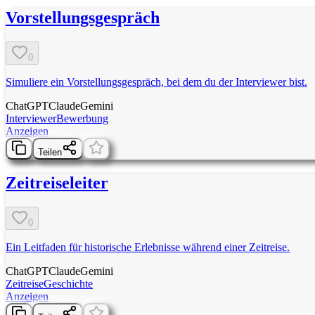
Vorstellungsgespräch
0
Simuliere ein Vorstellungsgespräch, bei dem du der Interviewer bist.
ChatGPT
Claude
Gemini
Interviewer
Bewerbung
Anzeigen
Teilen
Zeitreiseleiter
0
Ein Leitfaden für historische Erlebnisse während einer Zeitreise.
ChatGPT
Claude
Gemini
Zeitreise
Geschichte
Anzeigen