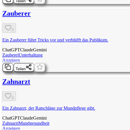
Teilen
Zauberer
0
Ein Zauberer führt Tricks vor und verblüfft das Publikum.
ChatGPT
Claude
Gemini
Zauberei
Unterhaltung
Anzeigen
Teilen
Zahnarzt
0
Ein Zahnarzt, der Ratschläge zur Mundpflege gibt.
ChatGPT
Claude
Gemini
Zahnarzt
Mundgesundheit
Anzeigen