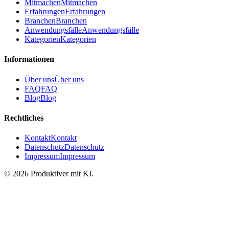
Mitmachen
Mitmachen
Erfahrungen
Erfahrungen
Branchen
Branchen
Anwendungsfälle
Anwendungsfälle
Kategorien
Kategorien
Informationen
Über uns
Über uns
FAQ
FAQ
Blog
Blog
Rechtliches
Kontakt
Kontakt
Datenschutz
Datenschutz
Impressum
Impressum
©
2026
Produktiver mit KI
.