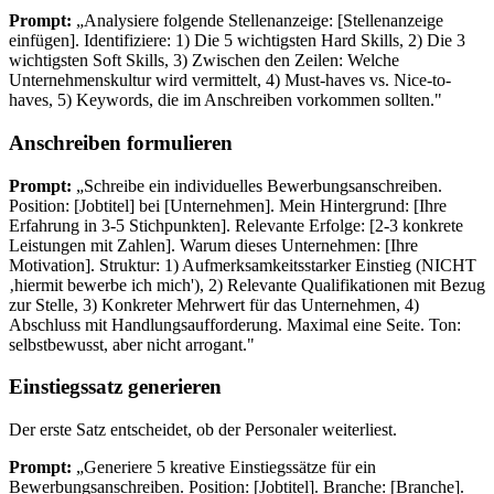
Prompt:
„Analysiere folgende Stellenanzeige: [Stellenanzeige
einfügen]. Identifiziere: 1) Die 5 wichtigsten Hard Skills, 2) Die 3
wichtigsten Soft Skills, 3) Zwischen den Zeilen: Welche
Unternehmenskultur wird vermittelt, 4) Must-haves vs. Nice-to-
haves, 5) Keywords, die im Anschreiben vorkommen sollten."
Anschreiben formulieren
Prompt:
„Schreibe ein individuelles Bewerbungsanschreiben.
Position: [Jobtitel] bei [Unternehmen]. Mein Hintergrund: [Ihre
Erfahrung in 3-5 Stichpunkten]. Relevante Erfolge: [2-3 konkrete
Leistungen mit Zahlen]. Warum dieses Unternehmen: [Ihre
Motivation]. Struktur: 1) Aufmerksamkeitsstarker Einstieg (NICHT
‚hiermit bewerbe ich mich'), 2) Relevante Qualifikationen mit Bezug
zur Stelle, 3) Konkreter Mehrwert für das Unternehmen, 4)
Abschluss mit Handlungsaufforderung. Maximal eine Seite. Ton:
selbstbewusst, aber nicht arrogant."
Einstiegssatz generieren
Der erste Satz entscheidet, ob der Personaler weiterliest.
Prompt:
„Generiere 5 kreative Einstiegssätze für ein
Bewerbungsanschreiben. Position: [Jobtitel]. Branche: [Branche].