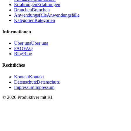
Erfahrungen
Erfahrungen
Branchen
Branchen
Anwendungsfälle
Anwendungsfälle
Kategorien
Kategorien
Informationen
Über uns
Über uns
FAQ
FAQ
Blog
Blog
Rechtliches
Kontakt
Kontakt
Datenschutz
Datenschutz
Impressum
Impressum
©
2026
Produktiver mit KI
.