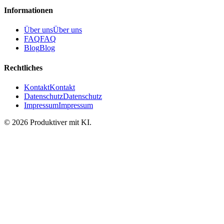
Informationen
Über uns
Über uns
FAQ
FAQ
Blog
Blog
Rechtliches
Kontakt
Kontakt
Datenschutz
Datenschutz
Impressum
Impressum
©
2026
Produktiver mit KI
.