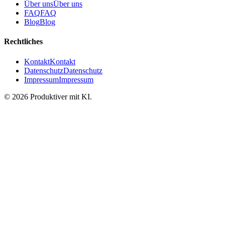
Über uns
Über uns
FAQ
FAQ
Blog
Blog
Rechtliches
Kontakt
Kontakt
Datenschutz
Datenschutz
Impressum
Impressum
©
2026
Produktiver mit KI
.