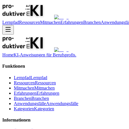
Lernpfad
Ressourcen
Mitmachen
Erfahrungen
Branchen
Anwendungsfäl
Home
KI-Anweisungen für Berufsprofis.
Funktionen
Lernpfad
Lernpfad
Ressourcen
Ressourcen
Mitmachen
Mitmachen
Erfahrungen
Erfahrungen
Branchen
Branchen
Anwendungsfälle
Anwendungsfälle
Kategorien
Kategorien
Informationen