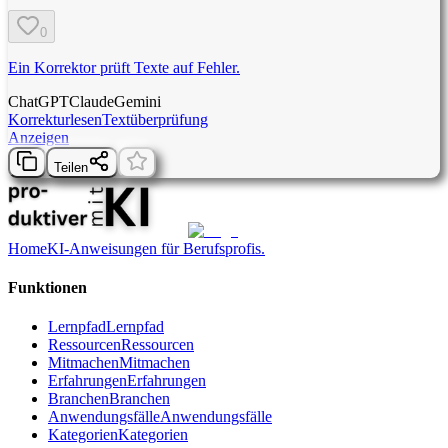
0
Ein Korrektor prüft Texte auf Fehler.
ChatGPT
Claude
Gemini
Korrekturlesen
Textüberprüfung
Anzeigen
Teilen
Home
KI-Anweisungen für Berufsprofis.
Funktionen
Lernpfad
Lernpfad
Ressourcen
Ressourcen
Mitmachen
Mitmachen
Erfahrungen
Erfahrungen
Branchen
Branchen
Anwendungsfälle
Anwendungsfälle
Kategorien
Kategorien