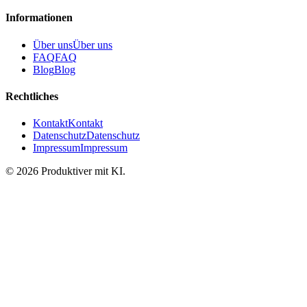
Informationen
Über uns
Über uns
FAQ
FAQ
Blog
Blog
Rechtliches
Kontakt
Kontakt
Datenschutz
Datenschutz
Impressum
Impressum
©
2026
Produktiver mit KI
.