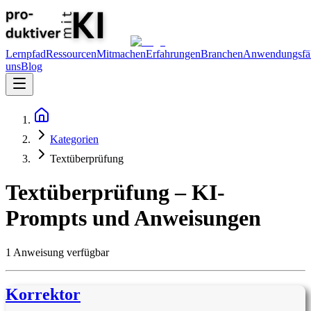
Lernpfad
Ressourcen
Mitmachen
Erfahrungen
Branchen
Anwendungsfäl
uns
Blog
Kategorien
Textüberprüfung
Textüberprüfung
– KI-
Prompts und Anweisungen
1
Anweisung
verfügbar
Korrektor