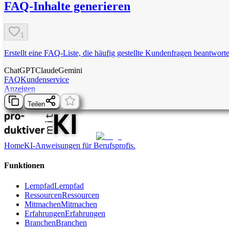
FAQ-Inhalte generieren
1
Erstellt eine FAQ-Liste, die häufig gestellte Kundenfragen beantworte
ChatGPT
Claude
Gemini
FAQ
Kundenservice
Anzeigen
Teilen
Home
KI-Anweisungen für Berufsprofis.
Funktionen
Lernpfad
Lernpfad
Ressourcen
Ressourcen
Mitmachen
Mitmachen
Erfahrungen
Erfahrungen
Branchen
Branchen