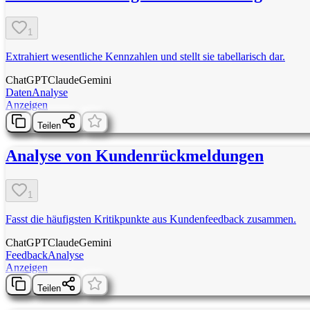
1
Extrahiert wesentliche Kennzahlen und stellt sie tabellarisch dar.
ChatGPT
Claude
Gemini
Daten
Analyse
Anzeigen
Teilen
Analyse von Kundenrückmeldungen
1
Fasst die häufigsten Kritikpunkte aus Kundenfeedback zusammen.
ChatGPT
Claude
Gemini
Feedback
Analyse
Anzeigen
Teilen