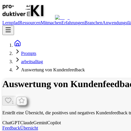
Lernpfad
Ressourcen
Mitmachen
Erfahrungen
Branchen
Anwendungsfäl
Prompts
arbeitsalltag
Auswertung von Kundenfeedback
Auswertung von Kundenfeedba
1
Erstellt eine Übersicht, die positives und negatives Kundenfeedback t
ChatGPT
Claude
Gemini
Copilot
Feedback
Übersicht