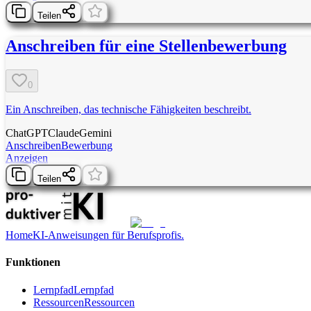
Teilen
Anschreiben für eine Stellenbewerbung
0
Ein Anschreiben, das technische Fähigkeiten beschreibt.
ChatGPT
Claude
Gemini
Anschreiben
Bewerbung
Anzeigen
Teilen
Home
KI-Anweisungen für Berufsprofis.
Funktionen
Lernpfad
Lernpfad
Ressourcen
Ressourcen