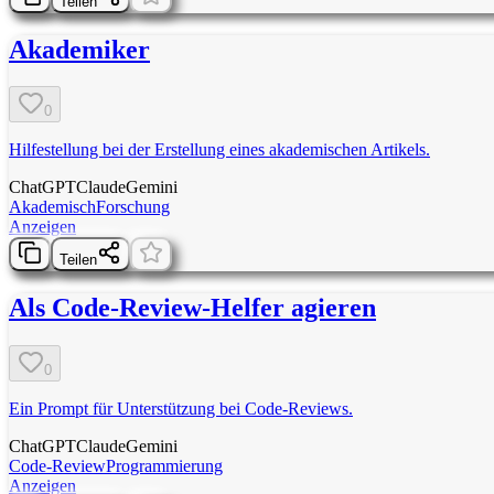
Teilen
Akademiker
0
Hilfestellung bei der Erstellung eines akademischen Artikels.
ChatGPT
Claude
Gemini
Akademisch
Forschung
Anzeigen
Teilen
Als Code-Review-Helfer agieren
0
Ein Prompt für Unterstützung bei Code-Reviews.
ChatGPT
Claude
Gemini
Code-Review
Programmierung
Anzeigen