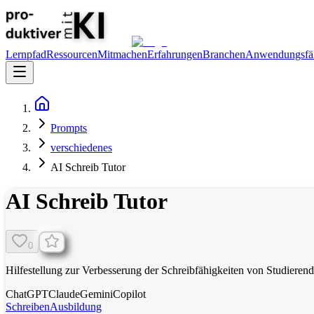
Lernpfad
Ressourcen
Mitmachen
Erfahrungen
Branchen
Anwendungsfäl
Prompts
verschiedenes
AI Schreib Tutor
AI Schreib Tutor
0
Hilfestellung zur Verbesserung der Schreibfähigkeiten von Studierend
ChatGPT
Claude
Gemini
Copilot
Schreiben
Ausbildung