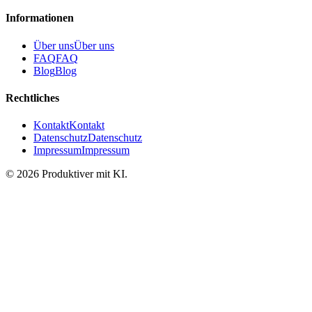
Informationen
Über uns
Über uns
FAQ
FAQ
Blog
Blog
Rechtliches
Kontakt
Kontakt
Datenschutz
Datenschutz
Impressum
Impressum
©
2026
Produktiver mit KI
.