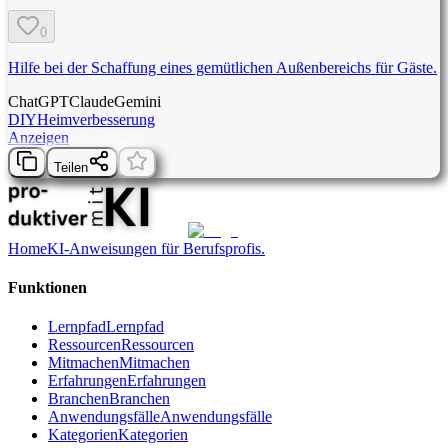
0
Hilfe bei der Schaffung eines gemütlichen Außenbereichs für Gäste.
ChatGPT
Claude
Gemini
DIY
Heimverbesserung
Anzeigen
Teilen
Home
KI-Anweisungen für Berufsprofis.
Funktionen
Lernpfad
Lernpfad
Ressourcen
Ressourcen
Mitmachen
Mitmachen
Erfahrungen
Erfahrungen
Branchen
Branchen
Anwendungsfälle
Anwendungsfälle
Kategorien
Kategorien