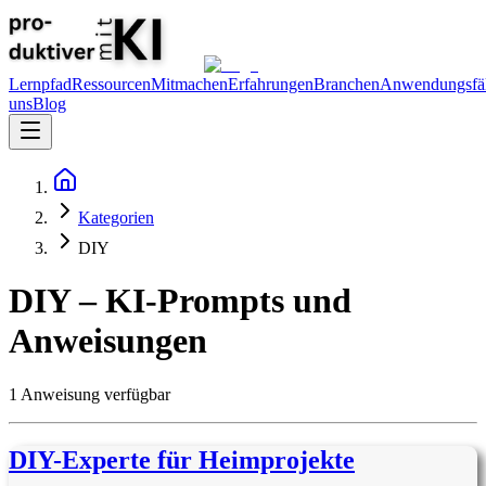
Lernpfad
Ressourcen
Mitmachen
Erfahrungen
Branchen
Anwendungsfäl
uns
Blog
Kategorien
DIY
DIY
– KI-Prompts und
Anweisungen
1
Anweisung
verfügbar
DIY-Experte für Heimprojekte