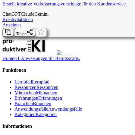
Erstellt kreative Verbesserungsvorschläge für den Kundenservice.
ChatGPT
Claude
Gemini
Kreativität
Ideen
Anzeigen
Teilen
Home
KI-Anweisungen für Berufsprofis.
Funktionen
Lernpfad
Lernpfad
Ressourcen
Ressourcen
Mitmachen
Mitmachen
Erfahrungen
Erfahrungen
Branchen
Branchen
Anwendungsfälle
Anwendungsfälle
Kategorien
Kategorien
Informationen