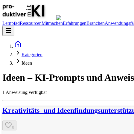
Lernpfad
Ressourcen
Mitmachen
Erfahrungen
Branchen
Anwendungsfäl
Kategorien
Ideen
Ideen
– KI-Prompts und Anwei
1
Anweisung
verfügbar
Kreativitäts- und Ideenfindungsunterstütz
0