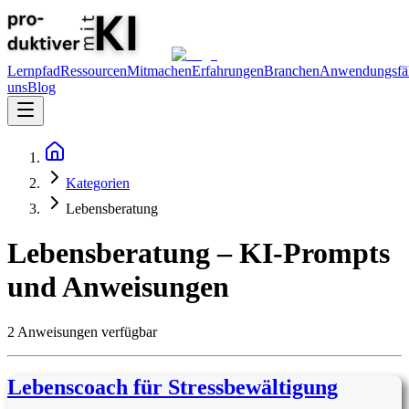
Lernpfad
Ressourcen
Mitmachen
Erfahrungen
Branchen
Anwendungsfäl
uns
Blog
Kategorien
Lebensberatung
Lebensberatung
– KI-Prompts
und Anweisungen
2
Anweisungen
verfügbar
Lebenscoach für Stressbewältigung