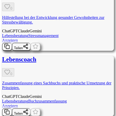
0
Hilfestellung bei der Entwicklung gesunder Gewohnheiten zur
Stressbewältigung.
ChatGPT
Claude
Gemini
Lebensberatung
Stressmanagement
Anzeigen
Teilen
Lebenscoach
0
Zusammenfassung eines Sachbuchs und praktische Umsetzung der
Prinzipien.
ChatGPT
Claude
Gemini
Lebensberatung
Buchzusammenfassung
Anzeigen
Teilen