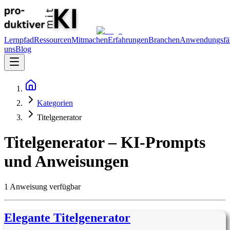
Lernpfad
Ressourcen
Mitmachen
Erfahrungen
Branchen
Anwendungsfäl
uns
Blog
Kategorien
Titelgenerator
Titelgenerator
– KI-Prompts
und Anweisungen
1
Anweisung
verfügbar
Elegante Titelgenerator