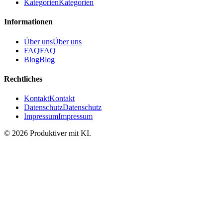
Kategorien
Kategorien
Informationen
Über uns
Über uns
FAQ
FAQ
Blog
Blog
Rechtliches
Kontakt
Kontakt
Datenschutz
Datenschutz
Impressum
Impressum
©
2026
Produktiver mit KI
.