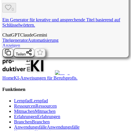
0
Ein Generator für kreative und ansprechende Titel basierend auf
Schlüsselwörtern.
ChatGPT
Claude
Gemini
Titelgenerator
Automatisierung
Anzeigen
Teilen
Home
KI-Anweisungen für Berufsprofis.
Funktionen
Lernpfad
Lernpfad
Ressourcen
Ressourcen
Mitmachen
Mitmachen
Erfahrungen
Erfahrungen
Branchen
Branchen
Anwendungsfälle
Anwendungsfälle