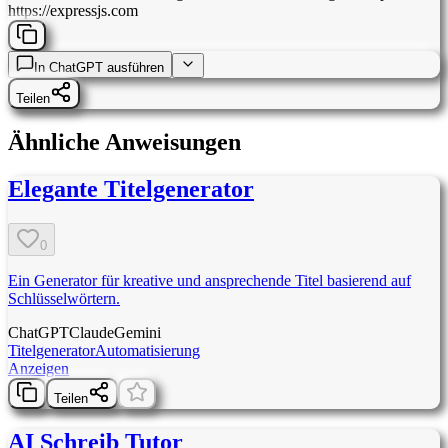
https://expressjs.com
In
ChatGPT
ausführen
Teilen
Ähnliche Anweisungen
Elegante Titelgenerator
0
Ein Generator für kreative und ansprechende Titel basierend auf
Schlüsselwörtern.
ChatGPT
Claude
Gemini
Titelgenerator
Automatisierung
Anzeigen
Teilen
AI Schreib Tutor