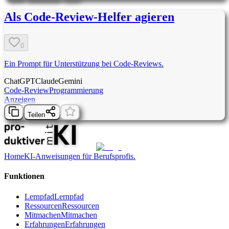
Als Code-Review-Helfer agieren
0
Ein Prompt für Unterstützung bei Code-Reviews.
ChatGPT
Claude
Gemini
Code-Review
Programmierung
Anzeigen
Teilen
Home
KI-Anweisungen für Berufsprofis.
Funktionen
Lernpfad
Lernpfad
Ressourcen
Ressourcen
Mitmachen
Mitmachen
Erfahrungen
Erfahrungen