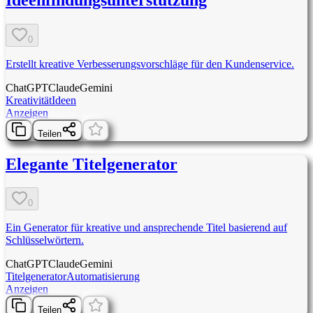
0
Erstellt kreative Verbesserungsvorschläge für den Kundenservice.
ChatGPT
Claude
Gemini
Kreativität
Ideen
Anzeigen
Teilen
Elegante Titelgenerator
0
Ein Generator für kreative und ansprechende Titel basierend auf
Schlüsselwörtern.
ChatGPT
Claude
Gemini
Titelgenerator
Automatisierung
Anzeigen
Teilen