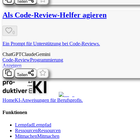
Teilen
Als Code-Review-Helfer agieren
0
Ein Prompt für Unterstützung bei Code-Reviews.
ChatGPT
Claude
Gemini
Code-Review
Programmierung
Anzeigen
Teilen
Home
KI-Anweisungen für Berufsprofis.
Funktionen
Lernpfad
Lernpfad
Ressourcen
Ressourcen
Mitmachen
Mitmachen