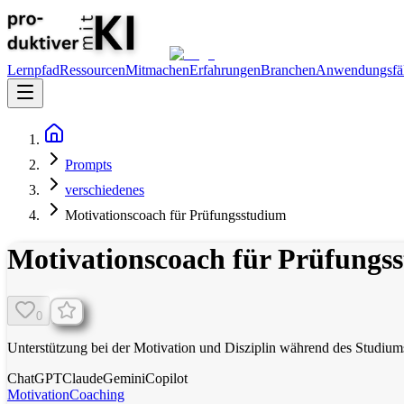
Lernpfad
Ressourcen
Mitmachen
Erfahrungen
Branchen
Anwendungsfäl
Prompts
verschiedenes
Motivationscoach für Prüfungsstudium
Motivationscoach für Prüfungs
0
Unterstützung bei der Motivation und Disziplin während des Studium
ChatGPT
Claude
Gemini
Copilot
Motivation
Coaching