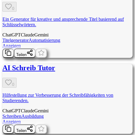
0
Ein Generator für kreative und ansprechende Titel basierend auf
Schlüsselwörtern.
ChatGPT
Claude
Gemini
Titelgenerator
Automatisierung
Anzeigen
Teilen
AI Schreib Tutor
0
Hilfestellung zur Verbesserung der Schreibfähigkeiten von
Studierenden.
ChatGPT
Claude
Gemini
Schreiben
Ausbildung
Anzeigen
Teilen