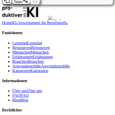
Teilen
Home
KI-Anweisungen für Berufsprofis.
Funktionen
Lernpfad
Lernpfad
Ressourcen
Ressourcen
Mitmachen
Mitmachen
Erfahrungen
Erfahrungen
Branchen
Branchen
Anwendungsfälle
Anwendungsfälle
Kategorien
Kategorien
Informationen
Über uns
Über uns
FAQ
FAQ
Blog
Blog
Rechtliches