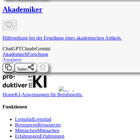
Akademiker
0
Hilfestellung bei der Erstellung eines akademischen Artikels.
ChatGPT
Claude
Gemini
Akademisch
Forschung
Anzeigen
Teilen
Home
KI-Anweisungen für Berufsprofis.
Funktionen
Lernpfad
Lernpfad
Ressourcen
Ressourcen
Mitmachen
Mitmachen
Erfahrungen
Erfahrungen