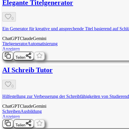
Elegante Titelgenerator
0
Ein Generator für kreative und ansprechende Titel basierend auf Schl
ChatGPT
Claude
Gemini
Titelgenerator
Automatisierung
Anzeigen
Teilen
AI Schreib Tutor
0
Hilfestellung zur Verbesserung der Schreibfähigkeiten von Studierend
ChatGPT
Claude
Gemini
Schreiben
Ausbildung
Anzeigen
Teilen