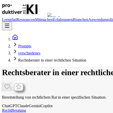
Lernpfad
Ressourcen
Mitmachen
Erfahrungen
Branchen
Anwendungsfäl
Prompts
verschiedenes
Rechtsberater in einer rechtlichen Situation
Rechtsberater in einer rechtlich
0
Bereitstellung von rechtlichem Rat in einer spezifischen Situation.
ChatGPT
Claude
Gemini
Copilot
Recht
Beratung