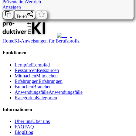
Präsentation
Vertrieb
Anzeigen
Teilen
Home
KI-Anweisungen für Berufsprofis.
Funktionen
Lernpfad
Lernpfad
Ressourcen
Ressourcen
Mitmachen
Mitmachen
Erfahrungen
Erfahrungen
Branchen
Branchen
Anwendungsfälle
Anwendungsfälle
Kategorien
Kategorien
Informationen
Über uns
Über uns
FAQ
FAQ
Blog
Blog