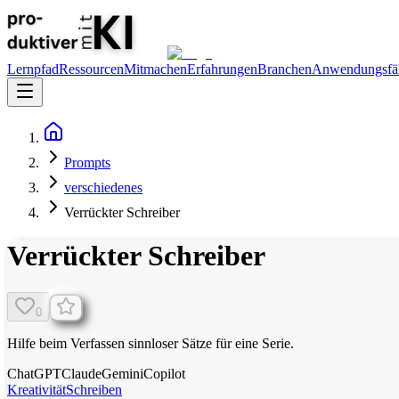
Lernpfad
Ressourcen
Mitmachen
Erfahrungen
Branchen
Anwendungsfäl
Prompts
verschiedenes
Verrückter Schreiber
Verrückter Schreiber
0
Hilfe beim Verfassen sinnloser Sätze für eine Serie.
ChatGPT
Claude
Gemini
Copilot
Kreativität
Schreiben