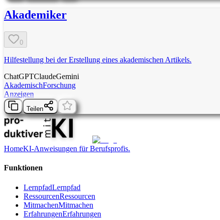
Akademiker
0
Hilfestellung bei der Erstellung eines akademischen Artikels.
ChatGPT
Claude
Gemini
Akademisch
Forschung
Anzeigen
Teilen
Home
KI-Anweisungen für Berufsprofis.
Funktionen
Lernpfad
Lernpfad
Ressourcen
Ressourcen
Mitmachen
Mitmachen
Erfahrungen
Erfahrungen