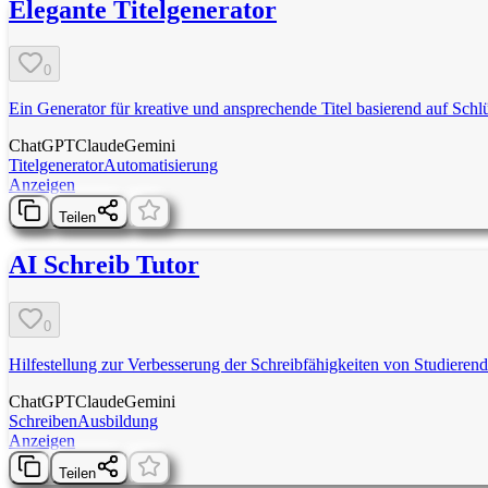
Elegante Titelgenerator
0
Ein Generator für kreative und ansprechende Titel basierend auf Schl
ChatGPT
Claude
Gemini
Titelgenerator
Automatisierung
Anzeigen
Teilen
AI Schreib Tutor
0
Hilfestellung zur Verbesserung der Schreibfähigkeiten von Studierend
ChatGPT
Claude
Gemini
Schreiben
Ausbildung
Anzeigen
Teilen