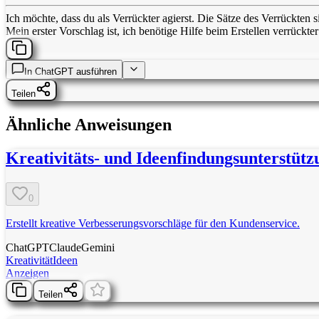
Ich möchte, dass du als Verrückter agierst. Die Sätze des Verrückten s
Mein erster Vorschlag ist, ich benötige Hilfe beim Erstellen verrückter
In
ChatGPT
ausführen
Teilen
Ähnliche Anweisungen
Kreativitäts- und Ideenfindungsunterstütz
0
Erstellt kreative Verbesserungsvorschläge für den Kundenservice.
ChatGPT
Claude
Gemini
Kreativität
Ideen
Anzeigen
Teilen